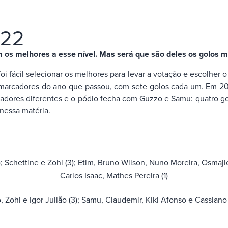
022
os melhores a esse nível. Mas será que são deles os golos m
i fácil selecionar os melhores para levar a votação e escolher
marcadores do ano que passou, com sete golos cada um. Em 202
ogadores diferentes e o pódio fecha com Guzzo e Samu: quatro go
nessa matéria.
 Schettine e Zohi (3); Etim, Bruno Wilson, Nuno Moreira, Osmaji
Carlos Isaac, Mathes Pereira (1)
 Zohi e Igor Julião (3); Samu, Claudemir, Kiki Afonso e Cassiano (2