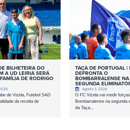
DE BILHETEIRA DO
TAÇA DE PORTUGAL | 
 A UD LEIRIA SERÁ
DEFRONTA O
FAMÍLIA DE RODRIGO
BOMBARRALENSE NA
SEGUNDA ELIMINATÓ
 2026
Agosto 3, 2026
ube de Vizela, Futebol SAD
O FC Vizela vai medir forç
talidade da receita de
Bombarralense na segunda el
da Taça...