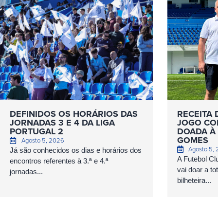
DEFINIDOS OS HORÁRIOS DAS
RECEITA 
JORNADAS 3 E 4 DA LIGA
JOGO COM
PORTUGAL 2
DOADA À 
GOMES
Agosto 5, 2026
Agosto 5,
Já são conhecidos os dias e horários dos
A Futebol Cl
encontros referentes à 3.ª e 4.ª
vai doar a to
jornadas...
bilheteira...