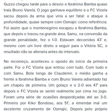
Guzzo chegou tarde para o desvio e Ibrahima Bamba quase
traía Bruno Varela. O jogo ganhava equilíbrio e o FC Vizela
sacou depois da arma que viria a ser fatal: o ataque à
profundidade, quase sempre com Osmajic como referência.
Foi assim que o montenegrino escapou a Ibrahima Bamba,
que depois o travou na grande área. Samu, na conversão da
grande penalidade, fez o 1-0. Estavam decorridos 43′ e,
mesmo com um livre direto a seguir para o Vitória SC, o
resultado não se alteraria antes do intervalo.
No recomeço, aconteceu o oposto do início da primeira
parte. Foi o FC Vizela que entrou com tudo. Com tudo e
com Samu. Bola longa de Claudemir, o médio ganha a
frente a Ibrahima Bamba e com Bruno Varela adiantado faz
um chapéu de primeira. Um golaço e o 2-0 aos 47′ para
depois o FC Vizela se sentir realmente por cima no jogo.
Foram uma série de ocasiões desperdiçadas até ao 3-0.
Primeiro por Kiko Bondoso, aos 51′, a emendar mal um
excelente cruzamento de Osmajic. Depois pelo próprio