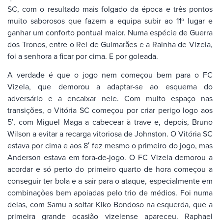
SC, com o resultado mais folgado da época e três pontos
muito saborosos que fazem a equipa subir ao 11º lugar e
ganhar um conforto pontual maior. Numa espécie de Guerra
dos Tronos, entre o Rei de Guimarães e a Rainha de Vizela,
foi a senhora a ficar por cima. E por goleada.
A verdade é que o jogo nem começou bem para o FC
Vizela, que demorou a adaptar-se ao esquema do
adversário e a encaixar nele. Com muito espaço nas
transições, o Vitória SC começou por criar perigo logo aos
5′, com Miguel Maga a cabecear à trave e, depois, Bruno
Wilson a evitar a recarga vitoriosa de Johnston. O Vitória SC
estava por cima e aos 8′ fez mesmo o primeiro do jogo, mas
Anderson estava em fora-de-jogo. O FC Vizela demorou a
acordar e só perto do primeiro quarto de hora começou a
conseguir ter bola e a sair para o ataque, especialmente em
combinações bem apoiadas pelo trio de médios. Foi numa
delas, com Samu a soltar Kiko Bondoso na esquerda, que a
primeira grande ocasião vizelense apareceu. Raphael