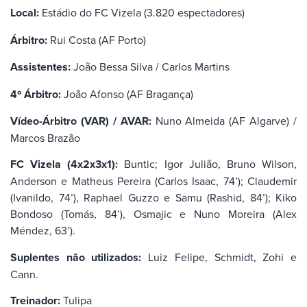
Local:
Estádio do FC Vizela (3.820 espectadores)
Árbitro:
Rui Costa (AF Porto)
Assistentes:
João Bessa Silva / Carlos Martins
4º Árbitro:
João Afonso (AF Bragança)
Vídeo-Árbitro (VAR) / AVAR:
Nuno Almeida (AF Algarve) /
Marcos Brazão
FC Vizela (4x2x3x1):
Buntic; Igor Julião, Bruno Wilson,
Anderson e Matheus Pereira (Carlos Isaac, 74’); Claudemir
(Ivanildo, 74’), Raphael Guzzo e Samu (Rashid, 84’); Kiko
Bondoso (Tomás, 84’), Osmajic e Nuno Moreira (Alex
Méndez, 63’).
Suplentes não utilizados:
Luiz Felipe, Schmidt, Zohi e
Cann.
Treinador:
Tulipa