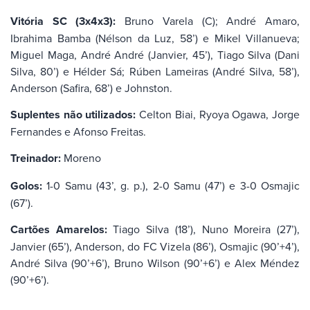
Vitória SC (3x4x3):
Bruno Varela (C); André Amaro,
Ibrahima Bamba (Nélson da Luz, 58’) e Mikel Villanueva;
Miguel Maga, André André (Janvier, 45’), Tiago Silva (Dani
Silva, 80’) e Hélder Sá; Rúben Lameiras (André Silva, 58’),
Anderson (Safira, 68’) e Johnston.
Suplentes não utilizados:
Celton Biai, Ryoya Ogawa, Jorge
Fernandes e Afonso Freitas.
Treinador:
Moreno
Golos:
1-0 Samu (43’, g. p.), 2-0 Samu (47’) e 3-0 Osmajic
(67’).
Cartões Amarelos:
Tiago Silva (18’), Nuno Moreira (27’),
Janvier (65’), Anderson, do FC Vizela (86’), Osmajic (90’+4’),
André Silva (90’+6’), Bruno Wilson (90’+6’) e Alex Méndez
(90’+6’).