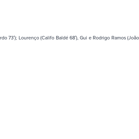
rdo 73′); Lourenço (Califo Baldé 68′), Gui e Rodrigo Ramos (Joã