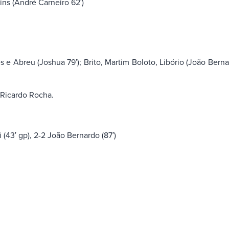
ins (André Carneiro 62′)
 e Abreu (Joshua 79′); Brito, Martim Boloto, Libório (João Berna
 Ricardo Rocha.
i (43′ gp), 2-2 João Bernardo (87′)