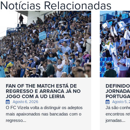
Notícias Relacionadas
FAN OF THE MATCH ESTÁ DE
DEFINIDO
REGRESSO E ARRANCA JÁ NO
JORNADAS
JOGO COM A UD LEIRIA
PORTUGA
Agosto 6, 2026
Agosto 5,
O FC Vizela volta a distinguir os adeptos
Já são conhe
mais apaixonados nas bancadas com o
encontros ref
regresso...
jornadas...