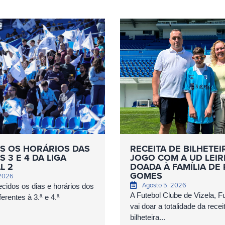
S OS HORÁRIOS DAS
RECEITA DE BILHETEI
 3 E 4 DA LIGA
JOGO COM A UD LEIR
L 2
DOADA À FAMÍLIA DE
GOMES
 2026
Agosto 5, 2026
cidos os dias e horários dos
A Futebol Clube de Vizela, 
erentes à 3.ª e 4.ª
vai doar a totalidade da recei
bilheteira...