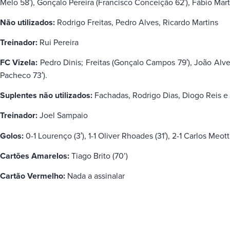
Melo 58′), Gonçalo Pereira (Francisco Conceição 62′), Fábio Mart
Não utilizados:
Rodrigo Freitas, Pedro Alves, Ricardo Martins
Treinador:
Rui Pereira
FC Vizela:
Pedro Dinis; Freitas (Gonçalo Campos 79′), João Alves
Pacheco 73′).
Suplentes não utilizados:
Fachadas, Rodrigo Dias, Diogo Reis e
Treinador:
Joel Sampaio
Golos:
0-1 Lourenço (3′), 1-1 Oliver Rhoades (31′), 2-1 Carlos Meott
Cartões Amarelos:
Tiago Brito (70’)
Cartão Vermelho:
Nada a assinalar