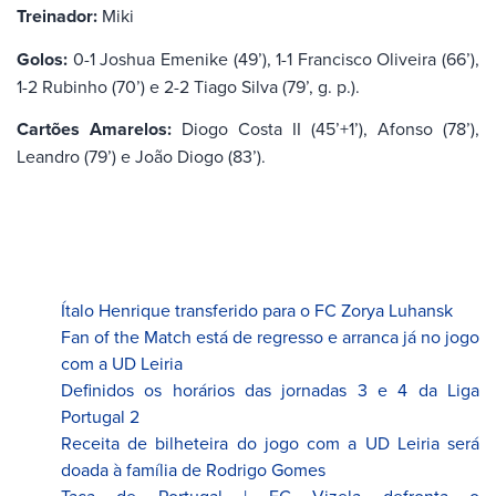
Treinador:
Miki
Golos:
0-1 Joshua Emenike (49’), 1-1 Francisco Oliveira (66’),
1-2 Rubinho (70’) e 2-2 Tiago Silva (79’, g. p.).
Cartões Amarelos:
Diogo Costa II (45’+1’), Afonso (78’),
Leandro (79’) e João Diogo (83’).
Ítalo Henrique transferido para o FC Zorya Luhansk
Fan of the Match está de regresso e arranca já no jogo
com a UD Leiria
Definidos os horários das jornadas 3 e 4 da Liga
Portugal 2
Receita de bilheteira do jogo com a UD Leiria será
doada à família de Rodrigo Gomes
Taça de Portugal | FC Vizela defronta o