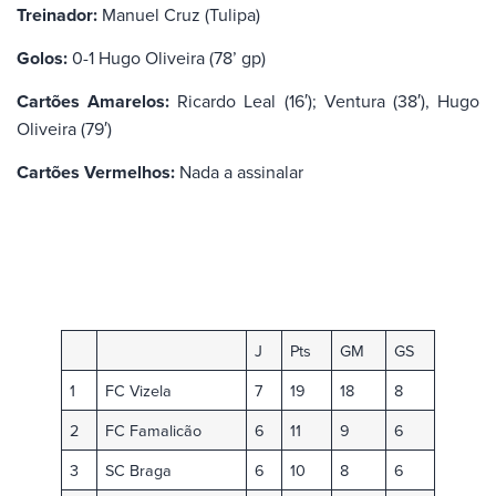
Treinador:
Manuel Cruz (Tulipa)
Golos:
0-1 Hugo Oliveira (78’ gp)
Cartões Amarelos:
Ricardo Leal (16′); Ventura (38′), Hugo
Oliveira (79′)
Cartões Vermelhos:
Nada a assinalar
J
Pts
GM
GS
1
FC Vizela
7
19
18
8
2
FC Famalicão
6
11
9
6
3
SC Braga
6
10
8
6