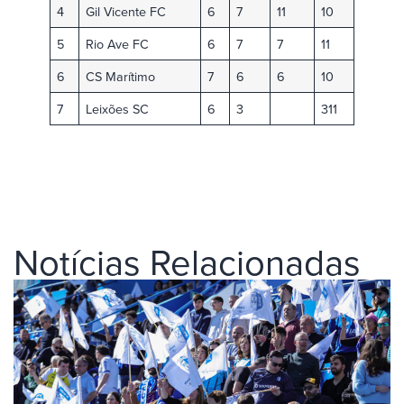
4
Gil Vicente FC
6
7
11
10
5
Rio Ave FC
6
7
7
11
6
CS Marítimo
7
6
6
10
7
Leixões SC
6
3
311
Notícias Relacionadas