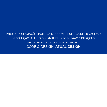
LIVRO DE RECLAMAÇÕES
POLÍTICA DE COOKIES
POLÍTICA DE PRIVACIDADE
RESOLUÇÃO DE LITÍGIOS
CANAL DE DENÚNCIA
ACREDITAÇÕES
REGULAMENTO DO ESTÁDIO FC VIZELA
CODE & DESIGN:
ATUAL DESIGN