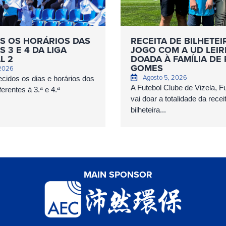
S OS HORÁRIOS DAS
RECEITA DE BILHETEI
 3 E 4 DA LIGA
JOGO COM A UD LEIR
L 2
DOADA À FAMÍLIA DE
GOMES
 2026
Agosto 5, 2026
cidos os dias e horários dos
A Futebol Clube de Vizela, 
erentes à 3.ª e 4.ª
vai doar a totalidade da recei
bilheteira...
MAIN SPONSOR