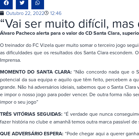
Outubro 22, 2022
12:46
“Vai ser muito difícil, ma
Álvaro Pacheco alerta para o valor do CD Santa Clara, superi
O treinador do FC Vizela quer muito somar o terceiro jogo seguid
as dificuldades que os resultados dos Santa Clara escondem. 
Imprensa.
MOMENTO DO SANTA CLARA:
“Não concordo nada que o San
potencial da sua equipa e aquilo que têm feito, percebem a qua
grande. Não há adversários ideiais, sabemos que o Santa Clara v
e impor o nosso jogo para poder vencer. De outra forma não será
impor o seu jogo”
TRÊS VITÓRIAS SEGUIDAS:
“É verdade que nunca conseguimos
fazer história no clube e amanhã temos outra marca passível de se
QUE ADVERSÁRIO ESPERA:
“Pode chegar aqui a querer ganhar 