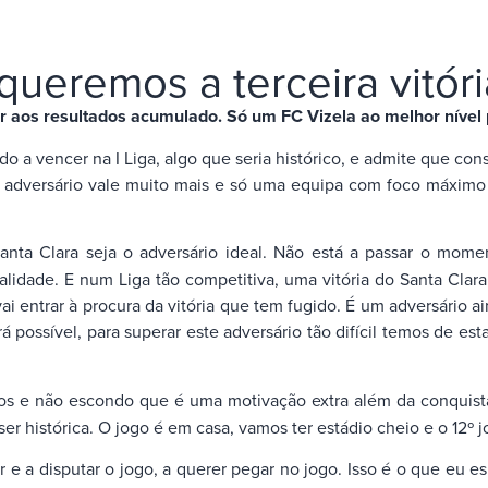
s queremos a terceira vitór
or aos resultados acumulado. Só um FC Vizela ao melhor nível 
o a vencer na I Liga, algo que seria histórico, e admite que con
O adversário vale muito mais e só uma equipa com foco máximo
ta Clara seja o adversário ideal. Não está a passar o mome
lidade. E num Liga tão competitiva, uma vitória do Santa Clara 
ai entrar à procura da vitória que tem fugido. É um adversário 
 possível, para superar este adversário tão difícil temos de es
 e não escondo que é uma motivação extra além da conquista 
r histórica. O jogo é em casa, vamos ter estádio cheio e o 12º jo
e a disputar o jogo, a querer pegar no jogo. Isso é o que eu e