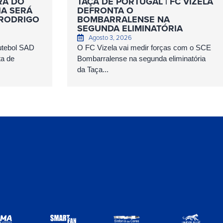
RA DO
TAÇA DE PORTUGAL | FC VIZELA
IA SERÁ
DEFRONTA O
 RODRIGO
BOMBARRALENSE NA
SEGUNDA ELIMINATÓRIA
Agosto 3, 2026
Futebol SAD
O FC Vizela vai medir forças com o SCE
ta de
Bombarralense na segunda eliminatória
da Taça...