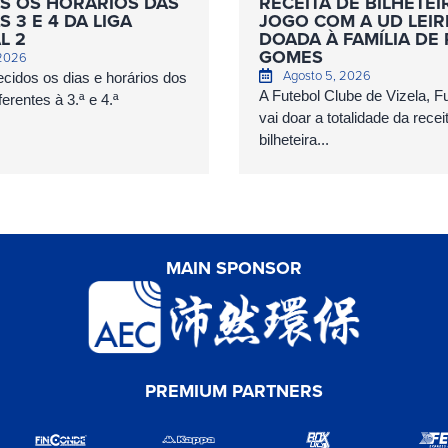
S OS HORÁRIOS DAS
RECEITA DE BILHETEI
 3 E 4 DA LIGA
JOGO COM A UD LEIR
L 2
DOADA À FAMÍLIA DE
GOMES
 2026
Agosto 5, 2026
cidos os dias e horários dos
A Futebol Clube de Vizela, 
erentes à 3.ª e 4.ª
vai doar a totalidade da recei
bilheteira...
MAIN SPONSOR
PREMIUM PARTNERS