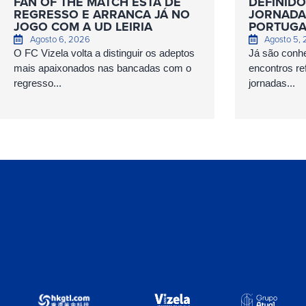
FAN OF THE MATCH ESTÁ DE
DEFINIDO
REGRESSO E ARRANCA JÁ NO
JORNADAS
JOGO COM A UD LEIRIA
PORTUGA
Agosto 6, 2026
Agosto 5,
O FC Vizela volta a distinguir os adeptos
Já são conhe
mais apaixonados nas bancadas com o
encontros ref
regresso...
jornadas...