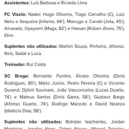
Assistentes:
Luís Barbosa e Ricardo Lima
FC Vizela:
Nader; Hugo Oliveira, Tiago Carvalho (C), Luiz
Neto e Sequeira (Infante, 64’); Marrugo e Candé (Jota, 45’);
Alvarado, Opeyemi (Maga, 82’) e Hassan (Rúben Alves, 75’);
Etim.
Suplentes não utilizados:
Martim Sousa, Pinheiro, Afonso,
Reis, Sadat e Luca.
Treinador:
Rui Costa
SC Braga:
Bernardo Fontes; Álvaro Oliveira (Dinis
Rodrigues, 80’), Mário Júnior, Pedro Pereira (C) e Vicente
Durand; Djibril Soumaré, João Vasconcelos (Lucas Duarte,
74’) e Mateus Santos (Dinis Gama, 58’); Gustavo Barge
(Afonso Duarte, 74’), Rodrigo Macedo e David Nzanza
(Idalécio Dias, 58’).
Suplentes não utilizados:
Bohdan Isachenko, Jordan
Monteiro, Jonatas Noro, Telmo Neves, Miguel Teixeira,