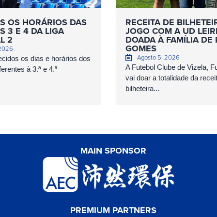
S OS HORÁRIOS DAS
RECEITA DE BILHETEI
 3 E 4 DA LIGA
JOGO COM A UD LEIR
L 2
DOADA À FAMÍLIA DE
GOMES
 2026
Agosto 5, 2026
cidos os dias e horários dos
A Futebol Clube de Vizela, 
erentes à 3.ª e 4.ª
vai doar a totalidade da recei
bilheteira...
MAIN SPONSOR
PREMIUM PARTNERS