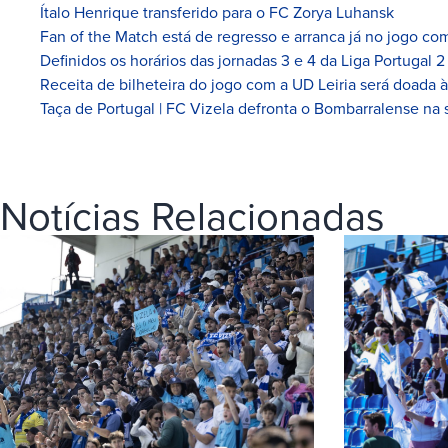
Ítalo Henrique transferido para o FC Zorya Luhansk
Fan of the Match está de regresso e arranca já no jogo com
Definidos os horários das jornadas 3 e 4 da Liga Portugal 2
Receita de bilheteira do jogo com a UD Leiria será doada 
Taça de Portugal | FC Vizela defronta o Bombarralense na 
Notícias Relacionadas