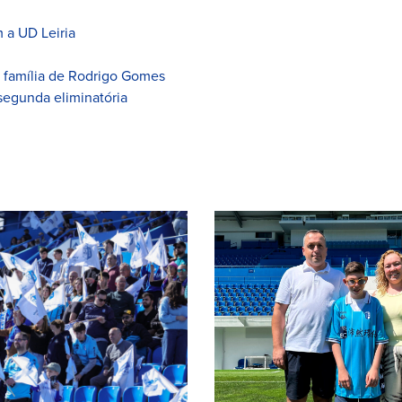
 a UD Leiria
à família de Rodrigo Gomes
segunda eliminatória