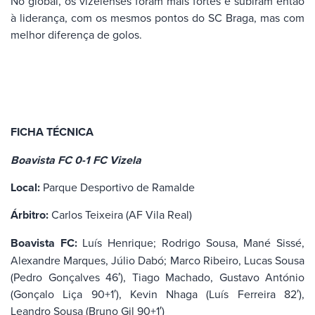
No global, os vizelenses foram mais fortes e subiram então
à liderança, com os mesmos pontos do SC Braga, mas com
melhor diferença de golos.
FICHA TÉCNICA
Boavista FC 0-1 FC Vizela
Local:
Parque Desportivo de Ramalde
Árbitro:
Carlos Teixeira (AF Vila Real)
Boavista FC:
Luís Henrique; Rodrigo Sousa, Mané Sissé,
Alexandre Marques, Júlio Dabó; Marco Ribeiro, Lucas Sousa
(Pedro Gonçalves 46′), Tiago Machado, Gustavo António
(Gonçalo Liça 90+1′), Kevin Nhaga (Luís Ferreira 82′),
Leandro Sousa (Bruno Gil 90+1′)