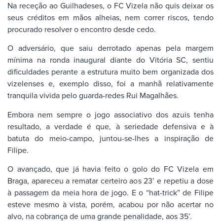
Na receção ao Guilhadeses, o FC Vizela não quis deixar os
seus créditos em mãos alheias, nem correr riscos, tendo
procurado resolver o encontro desde cedo.
O adversário, que saiu derrotado apenas pela margem
mínima na ronda inaugural diante do Vitória SC, sentiu
dificuldades perante a estrutura muito bem organizada dos
vizelenses e, exemplo disso, foi a manhã relativamente
tranquila vivida pelo guarda-redes Rui Magalhães.
Embora nem sempre o jogo associativo dos azuis tenha
resultado, a verdade é que, à seriedade defensiva e à
batuta do meio-campo, juntou-se-lhes a inspiração de
Filipe.
O avançado, que já havia feito o golo do FC Vizela em
Braga, apareceu a rematar certeiro aos 23’ e repetiu a dose
à passagem da meia hora de jogo. E o “hat-trick” de Filipe
esteve mesmo à vista, porém, acabou por não acertar no
alvo, na cobrança de uma grande penalidade, aos 35’.