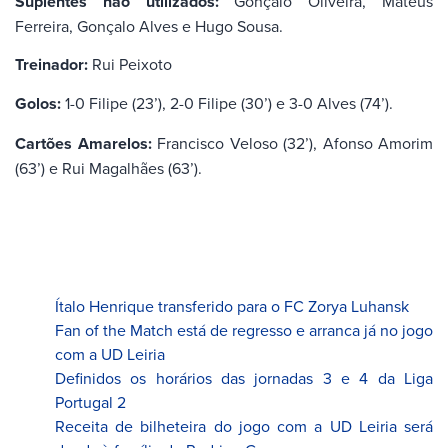
Suplentes não utilizados:
Gonçalo Oliveira, Mateus
Ferreira, Gonçalo Alves e Hugo Sousa.
Treinador:
Rui Peixoto
Golos:
1-0 Filipe (23’), 2-0 Filipe (30’) e 3-0 Alves (74’).
Cartões Amarelos:
Francisco Veloso (32’), Afonso Amorim
(63’) e Rui Magalhães (63’).
Ítalo Henrique transferido para o FC Zorya Luhansk
Fan of the Match está de regresso e arranca já no jogo
com a UD Leiria
Definidos os horários das jornadas 3 e 4 da Liga
Portugal 2
Receita de bilheteira do jogo com a UD Leiria será