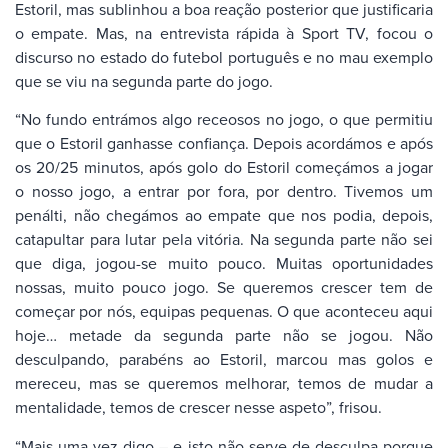
Estoril, mas sublinhou a boa reação posterior que justificaria
o empate. Mas, na entrevista rápida à Sport TV, focou o
discurso no estado do futebol português e no mau exemplo
que se viu na segunda parte do jogo.
“No fundo entrámos algo receosos no jogo, o que permitiu
que o Estoril ganhasse confiança. Depois acordámos e após
os 20/25 minutos, após golo do Estoril começámos a jogar
o nosso jogo, a entrar por fora, por dentro. Tivemos um
penálti, não chegámos ao empate que nos podia, depois,
catapultar para lutar pela vitória. Na segunda parte não sei
que diga, jogou-se muito pouco. Muitas oportunidades
nossas, muito pouco jogo. Se queremos crescer tem de
começar por nós, equipas pequenas. O que aconteceu aqui
hoje… metade da segunda parte não se jogou. Não
desculpando, parabéns ao Estoril, marcou mas golos e
mereceu, mas se queremos melhorar, temos de mudar a
mentalidade, temos de crescer nesse aspeto”, frisou.
“Mais uma vez digo – e isto não serve de desculpa porque