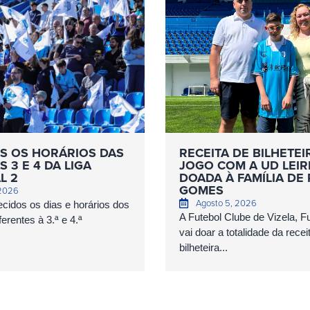
S OS HORÁRIOS DAS
RECEITA DE BILHETEI
 3 E 4 DA LIGA
JOGO COM A UD LEIR
L 2
DOADA À FAMÍLIA DE
GOMES
 2026
Agosto 5, 2026
cidos os dias e horários dos
A Futebol Clube de Vizela, 
erentes à 3.ª e 4.ª
vai doar a totalidade da recei
bilheteira...