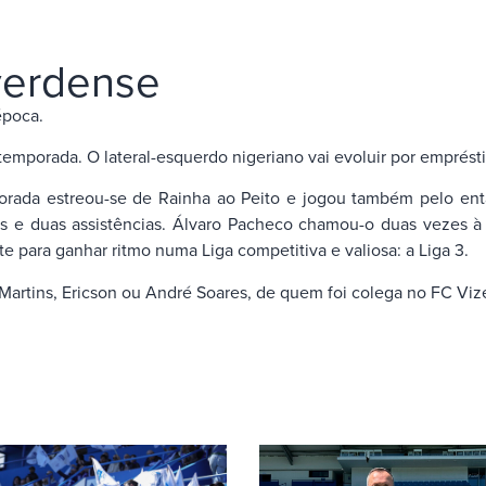
verdense
época.
 temporada. O lateral-esquerdo nigeriano vai evoluir por empré
ada estreou-se de Rainha ao Peito e jogou também pelo entã
 e duas assistências. Álvaro Pacheco chamou-o duas vezes à a
 para ganhar ritmo numa Liga competitiva e valiosa: a Liga 3.
Martins, Ericson ou André Soares, de quem foi colega no FC Vize