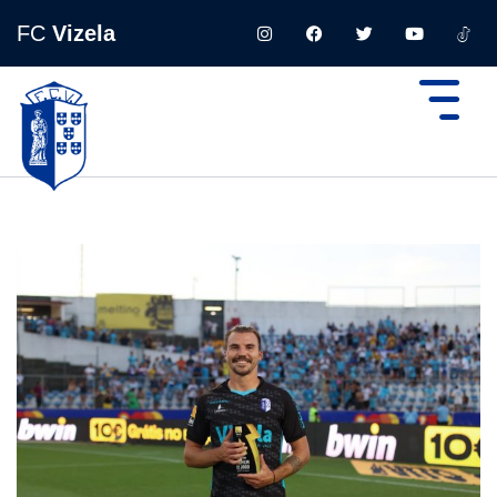
FC
Vizela