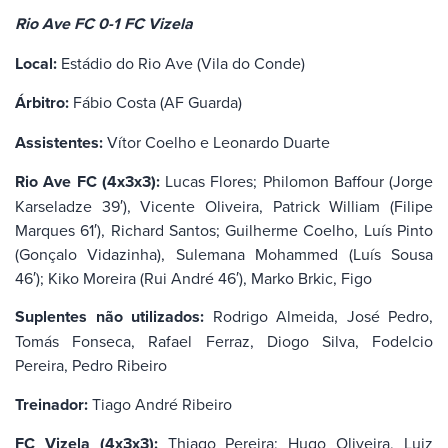
Rio Ave FC 0-1 FC Vizela
Local:
Estádio do Rio Ave (Vila do Conde)
Árbitro:
Fábio Costa (AF Guarda)
Assistentes:
Vítor Coelho e Leonardo Duarte
Rio Ave FC (4x3x3):
Lucas Flores; Philomon Baffour (Jorge
Karseladze 39′), Vicente Oliveira, Patrick William (Filipe
Marques 61′), Richard Santos; Guilherme Coelho, Luís Pinto
(Gonçalo Vidazinha), Sulemana Mohammed (Luís Sousa
46′); Kiko Moreira (Rui André 46′), Marko Brkic, Figo
Suplentes não utilizados:
Rodrigo Almeida, José Pedro,
Tomás Fonseca, Rafael Ferraz, Diogo Silva, Fodelcio
Pereira, Pedro Ribeiro
Treinador:
Tiago André Ribeiro
FC Vizela (4x3x3):
Thiago Pereira; Hugo Oliveira, Luiz