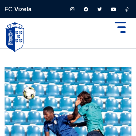
FC
Vizela