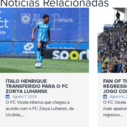
Notícias Relacionadas
ÍTALO HENRIQUE
FAN OF T
TRANSFERIDO PARA O FC
REGRESS
ZORYA LUHANSK
JOGO COM
Agosto 7, 2026
Agosto 6,
O FC Vizela informa que chegou a
O FC Vizela v
acordo com o FC Zorya Luhansk, da
mais apaixo
Ucrânia,...
regresso...