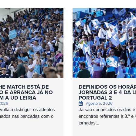
HE MATCH ESTÁ DE
DEFINIDOS OS HORÁ
O E ARRANCA JÁ NO
JORNADAS 3 E 4 DA L
 A UD LEIRIA
PORTUGAL 2
 2026
Agosto 5, 2026
olta a distinguir os adeptos
Já são conhecidos os dias e
nados nas bancadas com o
encontros referentes à 3.ª e 
jornadas...