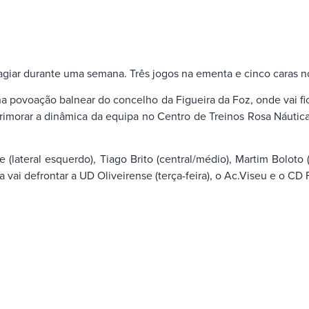
agiar durante uma semana. Três jogos na ementa e cinco caras n
na povoação balnear do concelho da Figueira da Foz, onde vai f
primorar a dinâmica da equipa no Centro de Treinos Rosa Náutica
 (lateral esquerdo), Tiago Brito (central/médio), Martim Bolo
vai defrontar a UD Oliveirense (terça-feira), o Ac.Viseu e o CD 