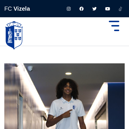
FC
Vizela