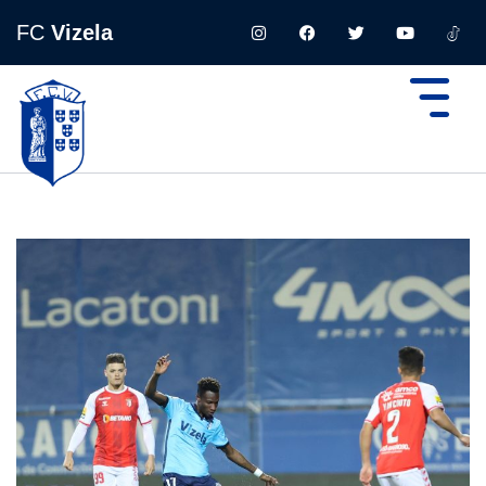
FC
Vizela