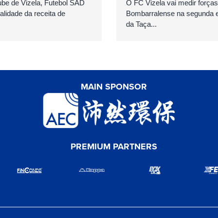
ube de Vizela, Futebol SAD
O FC Vizela vai medir forç
talidade da receita de
Bombarralense na segunda el
da Taça...
MAIN SPONSOR
PREMIUM PARTNERS