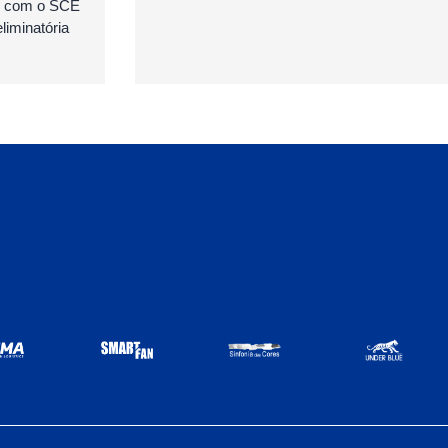
as com o SCE
iminatória