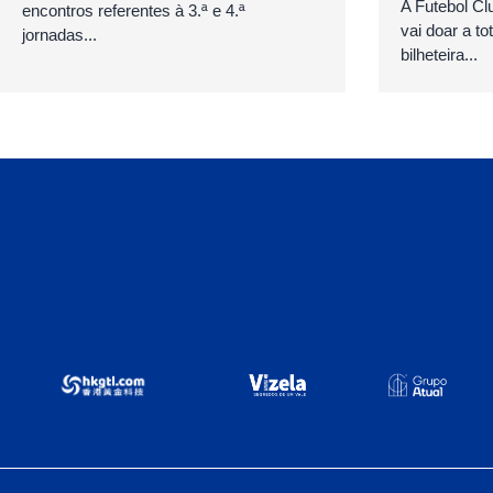
A Futebol Cl
encontros referentes à 3.ª e 4.ª
vai doar a to
jornadas...
bilheteira...