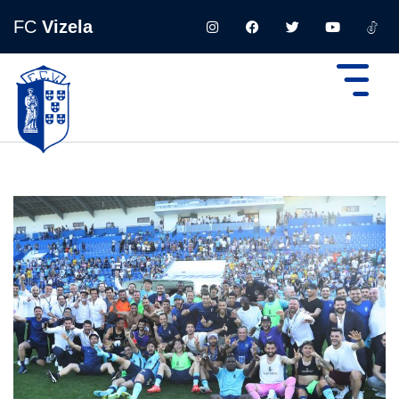
FC
Vizela