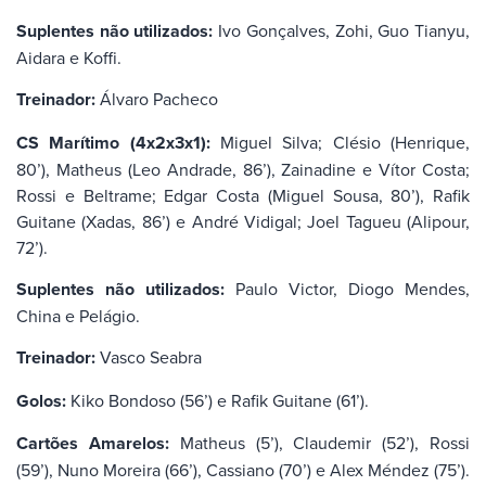
Suplentes não utilizados:
Ivo Gonçalves, Zohi, Guo Tianyu,
Aidara e Koffi.
Treinador:
Álvaro Pacheco
CS Marítimo (4x2x3x1):
Miguel Silva; Clésio (Henrique,
80’), Matheus (Leo Andrade, 86’), Zainadine e Vítor Costa;
Rossi e Beltrame; Edgar Costa (Miguel Sousa, 80’), Rafik
Guitane (Xadas, 86’) e André Vidigal; Joel Tagueu (Alipour,
72’).
Suplentes não utilizados:
Paulo Victor, Diogo Mendes,
China e Pelágio.
Treinador:
Vasco Seabra
Golos:
Kiko Bondoso (56’) e Rafik Guitane (61’).
Cartões Amarelos:
Matheus (5’), Claudemir (52’), Rossi
(59’), Nuno Moreira (66’), Cassiano (70’) e Alex Méndez (75’).