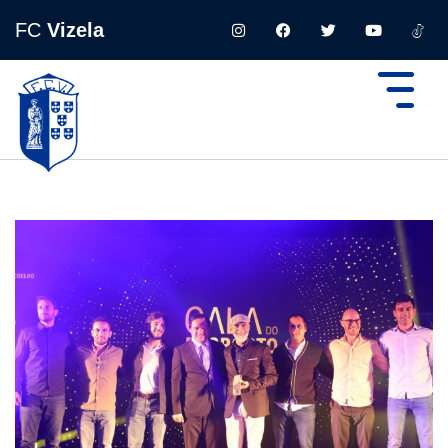
FC
Vizela