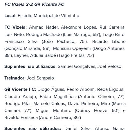
FC Vizela 2-2 Gil Vicente FC
Local:
Estádio Municipal de Vilarinho
FC Vizela:
Ahmad Nader, Alexandre Lopes, Rui Carreira,
Luiz Neto, Rodrigo Machado (Luis Marrugo, 65’), Tiago Brito,
Francisco Silva (João Pacheco, 75’), Ricardo Libório
(Gonçalo Miranda, 88’), Monsuru Opeyemi (Diogo Antunes,
88’), Leyner, Adulai Baldé (Tiago Freitas, 75’)
Suplentes não utilizados:
Samuel Gonçalves, Joel Veloso
Treinador:
Joel Sampaio
Gil Vicente FC:
Diogo Águas, Pedro Alpoim, Reda Ergouai,
Cláudio Araújo, Fábio Magalhães (António Oliveira, 77’),
Rodrigo Pilar, Marcelo Caldas, David Pinheiro, Miro (Mussa
Camara, 77’), Miguel Monteiro (Quincy Hoeve, 60’) e
Rivaldo Fonseca (André Carneiro, 86’)
Suplentes não utilizados:
Daniel Silva, Afonso Gama,