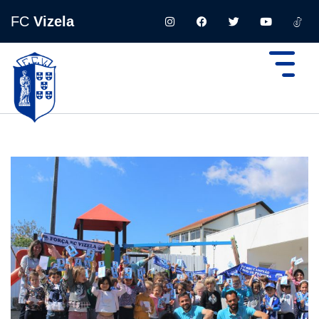
FC
Vizela