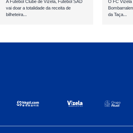
A Futebol Clube de Vizela, Futebol SAD
O FC Vizela
vai doar a totalidade da receita de
Bombarralens
bilheteira...
da Taça...