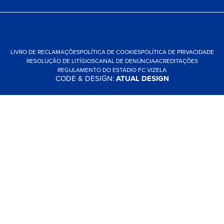
LIVRO DE RECLAMAÇÕES
POLÍTICA DE COOKIES
POLÍTICA DE PRIVACIDADE
RESOLUÇÃO DE LITÍGIOS
CANAL DE DENÚNCIA
ACREDITAÇÕES
REGULAMENTO DO ESTÁDIO FC VIZELA
CODE & DESIGN:
ATUAL DESIGN