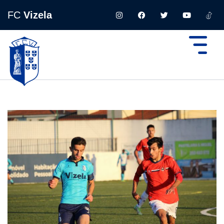
FC
Vizela