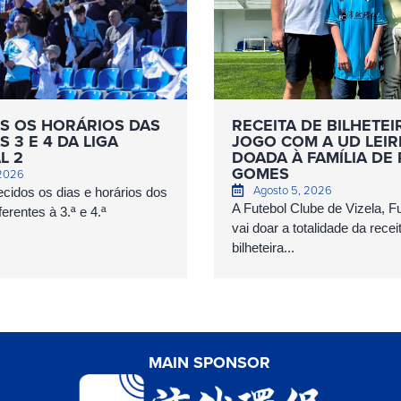
S OS HORÁRIOS DAS
RECEITA DE BILHETEI
 3 E 4 DA LIGA
JOGO COM A UD LEIR
L 2
DOADA À FAMÍLIA DE
GOMES
 2026
Agosto 5, 2026
cidos os dias e horários dos
A Futebol Clube de Vizela, 
erentes à 3.ª e 4.ª
vai doar a totalidade da recei
bilheteira...
MAIN SPONSOR