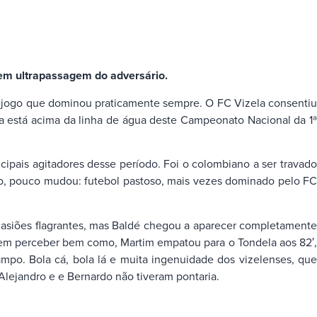
tem ultrapassagem do adversário.
m jogo que dominou praticamente sempre. O FC Vizela consentiu
ela está acima da linha de água deste Campeonato Nacional da 1ª
cipais agitadores desse período. Foi o colombiano a ser travado
sso, pouco mudou: futebol pastoso, mais vezes dominado pelo FC
asiões flagrantes, mas Baldé chegou a aparecer completamente
e sem perceber bem como, Martim empatou para o Tondela aos 82′,
po. Bola cá, bola lá e muita ingenuidade dos vizelenses, que
Alejandro e e Bernardo não tiveram pontaria.