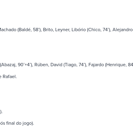
Machado (Baldé, 58’), Brito, Leyner, Libório (Chico, 74’), Alejand
bazaj, 90’+4’), Rúben, David (Tiago, 74’), Fajardo (Henrique, 84’
 Rafael.
).
ós final do jogo).