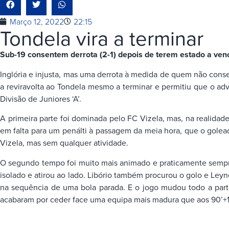
Março 12, 2022
22:15
Tondela vira a terminar
Sub-19 consentem derrota (2-1) depois de terem estado a venc
Inglória e injusta, mas uma derrota à medida de quem não cons
a reviravolta ao Tondela mesmo a terminar e permitiu que o adv
Divisão de Juniores ‘A’.
A primeira parte foi dominada pelo FC Vizela, mas, na realidade
em falta para um penálti à passagem da meia hora, que o golea
Vizela, mas sem qualquer atividade.
O segundo tempo foi muito mais animado e praticamente sempre
isolado e atirou ao lado. Libório também procurou o golo e Ley
na sequência de uma bola parada. E o jogo mudou todo a parti
acabaram por ceder face uma equipa mais madura que aos 90’+1′,