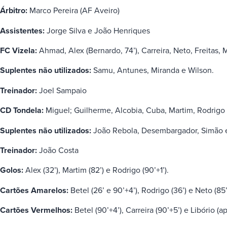
Árbitro:
Marco Pereira (AF Aveiro)
Assistentes:
Jorge Silva e João Henriques
FC Vizela:
Ahmad, Alex (Bernardo, 74’), Carreira, Neto, Freitas, 
Suplentes não utilizados:
Samu, Antunes, Miranda e Wilson.
Treinador:
Joel Sampaio
CD Tondela:
Miguel; Guilherme, Alcobia, Cuba, Martim, Rodrigo (A
Suplentes não utilizados:
João Rebola, Desembargador, Simão e
Treinador:
João Costa
Golos:
Alex (32’), Martim (82’) e Rodrigo (90’+1’).
Cartões Amarelos:
Betel (26’ e 90’+4’), Rodrigo (36’) e Neto (85’
Cartões Vermelhos:
Betel (90’+4’), Carreira (90’+5’) e Libório (ap