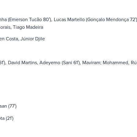
nha (Emerson Tucão 80′), Lucas Martello (Gonçalo Mendonça 72′)
Morais, Tiago Madeira
n Costa, Júnior Djile
1′), David Martins, Adeyemo (Sani 61′), Maviram; Mohammed, Rúb
san (77′)
a (21′)