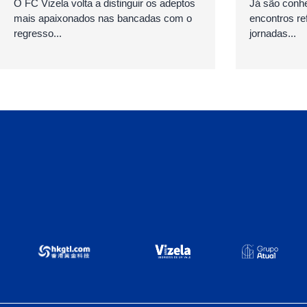
O FC Vizela volta a distinguir os adeptos
Já são conhe
mais apaixonados nas bancadas com o
encontros ref
regresso...
jornadas...