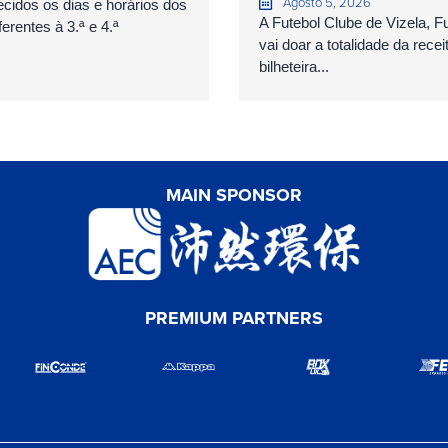
Agosto 5, 2026
cidos os dias e horários dos
A Futebol Clube de Vizela, 
erentes à 3.ª e 4.ª
vai doar a totalidade da recei
bilheteira...
MAIN SPONSOR
PREMIUM PARTNERS