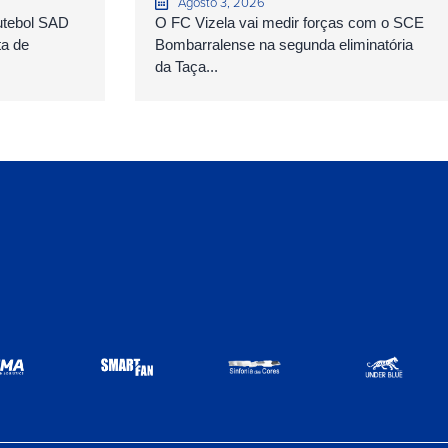
Agosto 3, 2026
Futebol SAD
O FC Vizela vai medir forças com o SCE
ta de
Bombarralense na segunda eliminatória
da Taça...