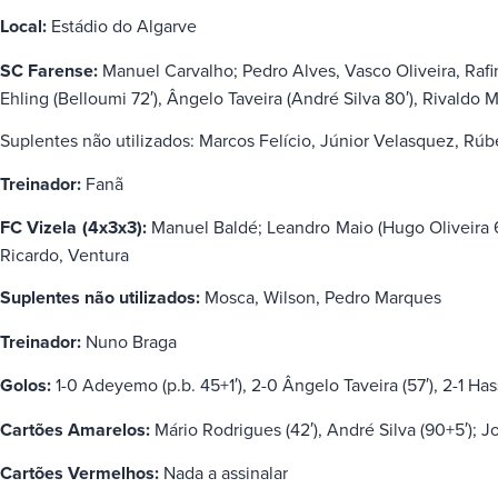
Local:
Estádio do Algarve
SC Farense:
Manuel Carvalho; Pedro Alves, Vasco Oliveira, Rafi
Ehling (Belloumi 72′), Ângelo Taveira (André Silva 80′), Rivaldo 
Suplentes não utilizados: Marcos Felício, Júnior Velasquez, Rúbe
Treinador:
Fanã
FC Vizela (4x3x3):
Manuel Baldé; Leandro Maio (Hugo Oliveira 6
Ricardo, Ventura
Suplentes não utilizados:
Mosca, Wilson, Pedro Marques
Treinador:
Nuno Braga
Golos:
1-0 Adeyemo (p.b. 45+1′), 2-0 Ângelo Taveira (57′), 2-1 Has
Cartões Amarelos:
Mário Rodrigues (42′), André Silva (90+5′); Jot
Cartões Vermelhos:
Nada a assinalar