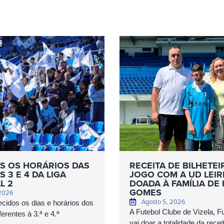
S OS HORÁRIOS DAS
RECEITA DE BILHETEI
 3 E 4 DA LIGA
JOGO COM A UD LEIR
L 2
DOADA À FAMÍLIA DE
GOMES
 2026
Agosto 5, 2026
cidos os dias e horários dos
A Futebol Clube de Vizela, 
erentes à 3.ª e 4.ª
vai doar a totalidade da recei