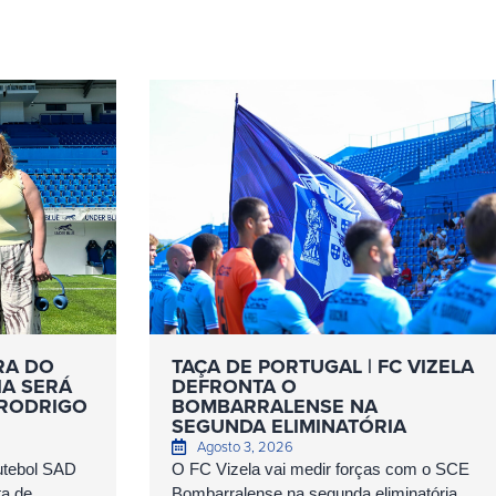
RA DO
TAÇA DE PORTUGAL | FC VIZELA
IA SERÁ
DEFRONTA O
 RODRIGO
BOMBARRALENSE NA
SEGUNDA ELIMINATÓRIA
Agosto 3, 2026
Futebol SAD
O FC Vizela vai medir forças com o SCE
ta de
Bombarralense na segunda eliminatória