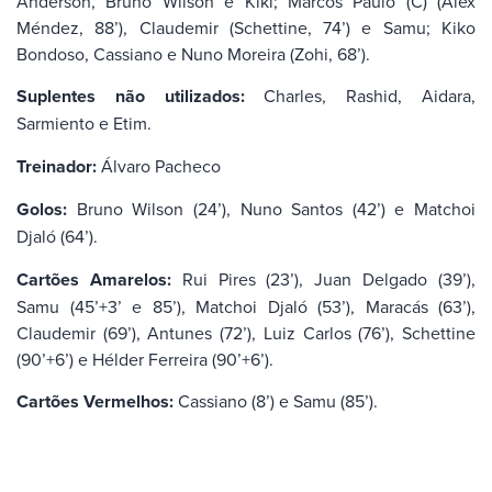
Anderson, Bruno Wilson e Kiki; Marcos Paulo (C) (Alex
Méndez, 88’), Claudemir (Schettine, 74’) e Samu; Kiko
Bondoso, Cassiano e Nuno Moreira (Zohi, 68’).
Suplentes não utilizados:
Charles, Rashid, Aidara,
Sarmiento e Etim.
Treinador:
Álvaro Pacheco
Golos:
Bruno Wilson (24’), Nuno Santos (42’) e Matchoi
Djaló (64’).
Cartões Amarelos:
Rui Pires (23’), Juan Delgado (39’),
Samu (45’+3’ e 85’), Matchoi Djaló (53’), Maracás (63’),
Claudemir (69’), Antunes (72’), Luiz Carlos (76’), Schettine
(90’+6’) e Hélder Ferreira (90’+6’).
Cartões Vermelhos:
Cassiano (8’) e Samu (85’).