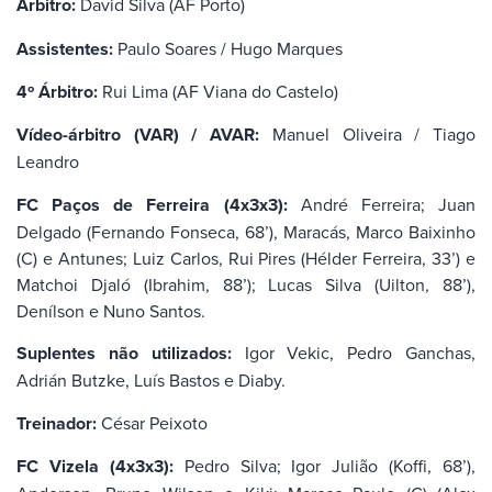
Árbitro:
David Silva (AF Porto)
Assistentes:
Paulo Soares / Hugo Marques
4º Árbitro:
Rui Lima (AF Viana do Castelo)
Vídeo-árbitro (VAR) / AVAR:
Manuel Oliveira / Tiago
Leandro
FC Paços de Ferreira (4x3x3):
André Ferreira; Juan
Delgado (Fernando Fonseca, 68’), Maracás, Marco Baixinho
(C) e Antunes; Luiz Carlos, Rui Pires (Hélder Ferreira, 33’) e
Matchoi Djaló (Ibrahim, 88’); Lucas Silva (Uilton, 88’),
Denílson e Nuno Santos.
Suplentes não utilizados:
Igor Vekic, Pedro Ganchas,
Adrián Butzke, Luís Bastos e Diaby.
Treinador:
César Peixoto
FC Vizela (4x3x3):
Pedro Silva; Igor Julião (Koffi, 68’),