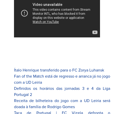
Ítalo Henrique transferido para o FC Zorya Luhansk
Fan of the Match está de regresso e arranca já no jogo
com a UD Leiria
Definidos os horários das jornadas 3 e 4 da Liga
Portugal 2
Receita de bilheteira do jogo com a UD Leiria será
doada à família de Rodrigo Gomes
Taça de Portugal | FC Vizela defronta o