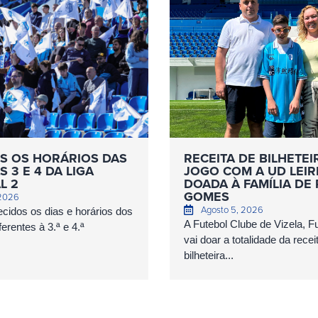
S OS HORÁRIOS DAS
RECEITA DE BILHETEI
 3 E 4 DA LIGA
JOGO COM A UD LEIR
L 2
DOADA À FAMÍLIA DE
GOMES
 2026
Agosto 5, 2026
cidos os dias e horários dos
A Futebol Clube de Vizela, 
erentes à 3.ª e 4.ª
vai doar a totalidade da recei
bilheteira...