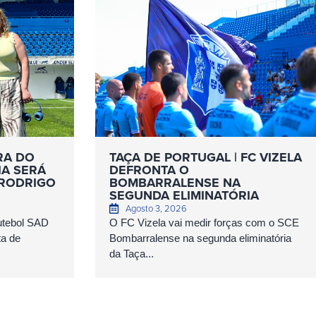
RA DO
TAÇA DE PORTUGAL | FC VIZELA
IA SERÁ
DEFRONTA O
 RODRIGO
BOMBARRALENSE NA
SEGUNDA ELIMINATÓRIA
Agosto 3, 2026
Futebol SAD
O FC Vizela vai medir forças com o SCE
ta de
Bombarralense na segunda eliminatória
da Taça...