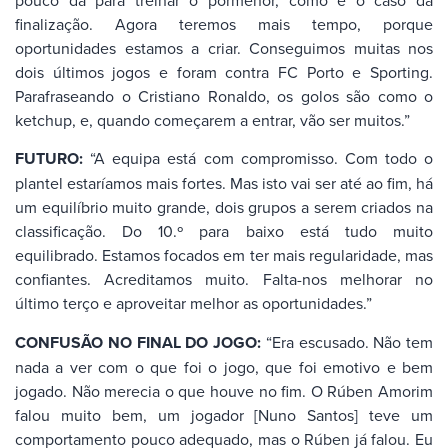
pouco dá para treinar o pormenor, como é o caso da
finalização. Agora teremos mais tempo, porque
oportunidades estamos a criar. Conseguimos muitas nos
dois últimos jogos e foram contra FC Porto e Sporting.
Parafraseando o Cristiano Ronaldo, os golos são como o
ketchup, e, quando começarem a entrar, vão ser muitos.”
FUTURO:
“A equipa está com compromisso. Com todo o
plantel estaríamos mais fortes. Mas isto vai ser até ao fim, há
um equilíbrio muito grande, dois grupos a serem criados na
classificação. Do 10.º para baixo está tudo muito
equilibrado. Estamos focados em ter mais regularidade, mas
confiantes. Acreditamos muito. Falta-nos melhorar no
último terço e aproveitar melhor as oportunidades.”
CONFUSÃO NO FINAL DO JOGO:
“Era escusado. Não tem
nada a ver com o que foi o jogo, que foi emotivo e bem
jogado. Não merecia o que houve no fim. O Rúben Amorim
falou muito bem, um jogador [Nuno Santos] teve um
comportamento pouco adequado, mas o Rúben já falou. Eu