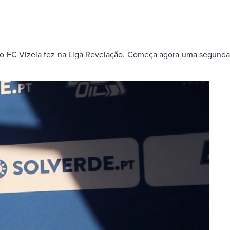
o FC Vizela fez na Liga Revelação. Começa agora uma segunda