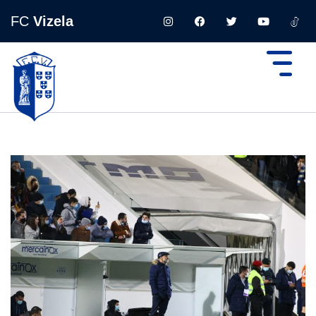
FC
Vizela