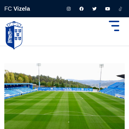
FC
Vizela