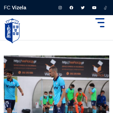
FC
Vizela