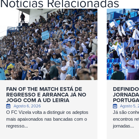
Notícias Relacionadas
FAN OF THE MATCH ESTÁ DE
DEFINIDO
REGRESSO E ARRANCA JÁ NO
JORNADAS
JOGO COM A UD LEIRIA
PORTUGA
Agosto 6, 2026
Agosto 5,
O FC Vizela volta a distinguir os adeptos
Já são conhe
mais apaixonados nas bancadas com o
encontros ref
regresso...
jornadas...