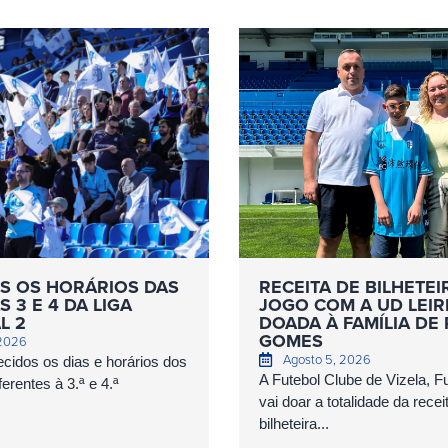
S OS HORÁRIOS DAS
RECEITA DE BILHETEI
 3 E 4 DA LIGA
JOGO COM A UD LEIR
L 2
DOADA À FAMÍLIA DE
GOMES
 2026
Agosto 5, 2026
cidos os dias e horários dos
A Futebol Clube de Vizela, 
erentes à 3.ª e 4.ª
vai doar a totalidade da recei
bilheteira...