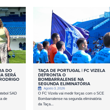
RA DO
TAÇA DE PORTUGAL | FC VIZELA
IA SERÁ
DEFRONTA O
 RODRIGO
BOMBARRALENSE NA
SEGUNDA ELIMINATÓRIA
Agosto 3, 2026
Futebol SAD
O FC Vizela vai medir forças com o SCE
ta de
Bombarralense na segunda eliminatória
da Taça...