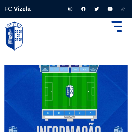
FC
Vizela