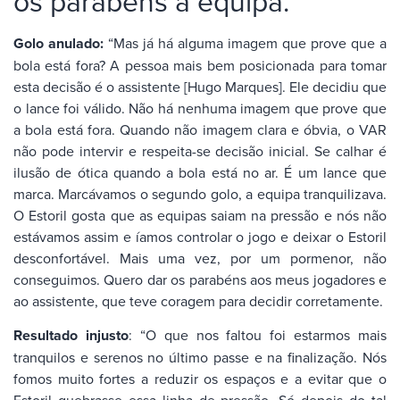
os parabéns à equipa.
Golo anulado:
“Mas já há alguma imagem que prove que a
bola está fora? A pessoa mais bem posicionada para tomar
esta decisão é o assistente [Hugo Marques]. Ele decidiu que
o lance foi válido. Não há nenhuma imagem que prove que
a bola está fora. Quando não imagem clara e óbvia, o VAR
não pode intervir e respeita-se decisão inicial. Se calhar é
ilusão de ótica quando a bola está no ar. É um lance que
marca. Marcávamos o segundo golo, a equipa tranquilizava.
O Estoril gosta que as equipas saiam na pressão e nós não
estávamos assim e íamos controlar o jogo e deixar o Estoril
desconfortável. Mais uma vez, por um pormenor, não
conseguimos. Quero dar os parabéns aos meus jogadores e
ao assistente, que teve coragem para decidir corretamente.
Resultado injusto
: “O que nos faltou foi estarmos mais
tranquilos e serenos no último passe e na finalização. Nós
fomos muito fortes a reduzir os espaços e a evitar que o
Estoril quebrasse essa linha de pressão. Só depois do tal