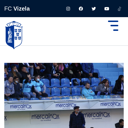
FC
Vizela