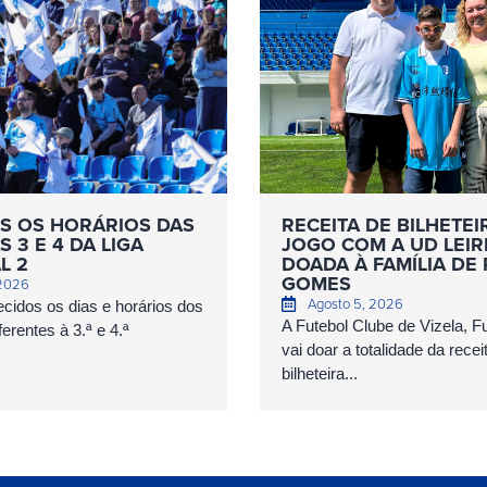
S OS HORÁRIOS DAS
RECEITA DE BILHETEI
 3 E 4 DA LIGA
JOGO COM A UD LEIR
L 2
DOADA À FAMÍLIA DE
GOMES
 2026
Agosto 5, 2026
cidos os dias e horários dos
A Futebol Clube de Vizela, 
erentes à 3.ª e 4.ª
vai doar a totalidade da recei
bilheteira...