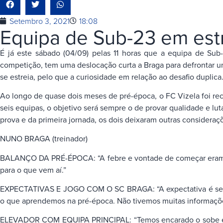
Setembro 3, 2021
18:08
Equipa de Sub-23 em est
É já este sábado (04/09) pelas 11 horas que a equipa de Su
competição, tem uma deslocação curta a Braga para defrontar um
se estreia, pelo que a curiosidade em relação ao desafio duplica
Ao longo de quase dois meses de pré-época, o FC Vizela foi re
seis equipas, o objetivo será sempre o de provar qualidade e lu
prova e da primeira jornada, os dois deixaram outras consideraçõ
NUNO BRAGA (treinador)
BALANÇO DA PRÉ-ÉPOCA: “A febre e vontade de começar eram mui
para o que vem aí.”
EXPECTATIVAS E JOGO COM O SC BRAGA: “A expectativa é sempr
o que aprendemos na pré-época. Não tivemos muitas informaçõe
ELEVADOR COM EQUIPA PRINCIPAL: “Temos encarado o sobe e des