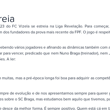
reia
b-23 do FC Vizela se estreia na Liga Revelação. Para começa
 dos fundadores da prova mais recente da FPF. O jogo é respeit
.
cebendo vários jogadores e afinando as dinâmicas também com a
tar para vencer, predicado que nem Nuno Braga (treinador), nem 
es. A ler:
tas, mas a pré-época longa foi boa para adquirir as competên
e de evolução e de nos apresentarmos sempre para querer gan
s sobre o SC Braga, mas estudamos bem aquilo que tivemos, pa
ce da melhor forma. É sempre positivo. Quem está cá em baixo