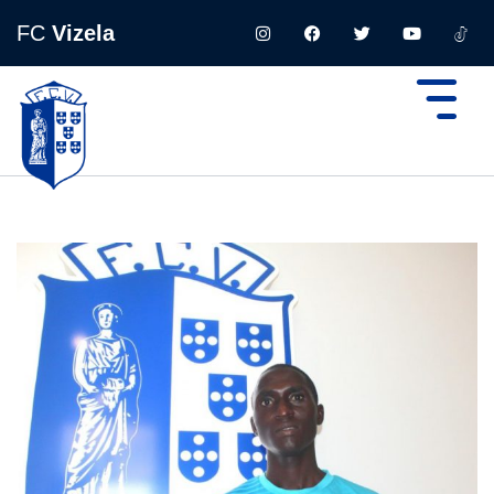
FC
Vizela