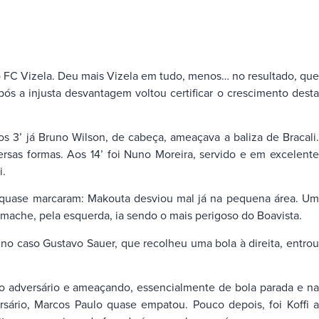
 o FC Vizela. Deu mais Vizela em tudo, menos… no resultado, que
s a injusta desvantagem voltou certificar o crescimento desta
s 3’ já Bruno Wilson, de cabeça, ameaçava a baliza de Bracali.
rsas formas. Aos 14’ foi Nuno Moreira, servido e em excelente
i.
, quase marcaram: Makouta desviou mal já na pequena área. Um
amache, pela esquerda, ia sendo o mais perigoso do Boavista.
o caso Gustavo Sauer, que recolheu uma bola à direita, entrou
 o adversário e ameaçando, essencialmente de bola parada e na
sário, Marcos Paulo quase empatou. Pouco depois, foi Koffi a