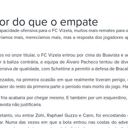
hor do que o empate
capacidade ofensiva para o FC Vizela, muitos mais remates para
amos mais, merecíamos mais, mas a resposta dos jogadores apó
no onze titular, o FC Vizela entrou por cima do Boavista e ao
à baliza contrária, a equipa de Álvaro Pacheco tentou de dive
nsiva de qualidade, com Schettine a permitir a defesa de Bracal
ezados, na primeira ocasião em que realmente tiveram perigo
azer do resto da primeira parte o período mais morto do jogo. H
fria acabaria por chegar mesmo. E também por um esquerdino, n
sta não justificaria.
etanto, viu entrar Zohi, Raphael Guzzo e Cann, foi encostando
ar. Numa das vezes em que a bola entrou nas costas do adver