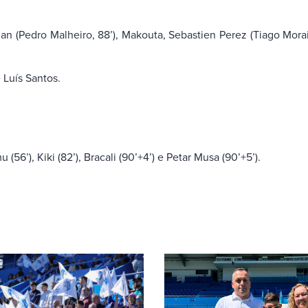
athan (Pedro Malheiro, 88’), Makouta, Sebastien Perez (Tiago Mora
 Luís Santos.
56’), Kiki (82’), Bracali (90’+4’) e Petar Musa (90’+5’).