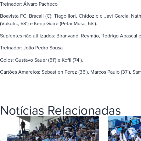
Treinador: Álvaro Pacheco
Boavista FC: Bracali (C); Tiago Ilori, Chidozie e Javi Garcia; N
(Vukotic, 68’) e Kenji Gorré (Petar Musa, 68’).
Suplentes não utilizados: Biranvand, Reymão, Rodrigo Abascal e
Treinador: João Pedro Sousa
Golos: Gustavo Sauer (51’) e Koffi (74’).
Cartões Amarelos: Sebastien Perez (36’), Marcos Paulo (37’), Samu (
Notícias Relacionadas