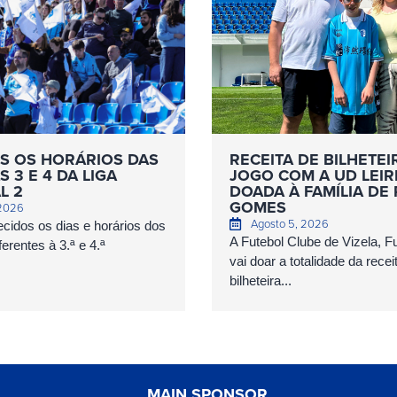
S OS HORÁRIOS DAS
RECEITA DE BILHETEI
 3 E 4 DA LIGA
JOGO COM A UD LEIR
L 2
DOADA À FAMÍLIA DE
GOMES
 2026
Agosto 5, 2026
cidos os dias e horários dos
A Futebol Clube de Vizela, 
erentes à 3.ª e 4.ª
vai doar a totalidade da recei
bilheteira...
MAIN SPONSOR