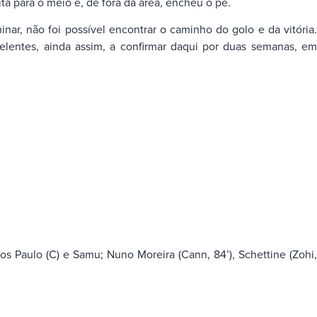
ta para o meio e, de fora da área, encheu o pé.
r, não foi possível encontrar o caminho do golo e da vitória.
celentes, ainda assim, a confirmar daqui por duas semanas, em
cos Paulo (C) e Samu; Nuno Moreira (Cann, 84’), Schettine (Zohi,