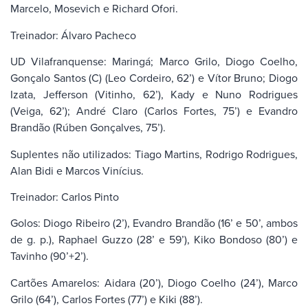
Marcelo, Mosevich e Richard Ofori.
Treinador: Álvaro Pacheco
UD Vilafranquense: Maringá; Marco Grilo, Diogo Coelho,
Gonçalo Santos (C) (Leo Cordeiro, 62’) e Vítor Bruno; Diogo
Izata, Jefferson (Vitinho, 62’), Kady e Nuno Rodrigues
(Veiga, 62’); André Claro (Carlos Fortes, 75’) e Evandro
Brandão (Rúben Gonçalves, 75’).
Suplentes não utilizados: Tiago Martins, Rodrigo Rodrigues,
Alan Bidi e Marcos Vinícius.
Treinador: Carlos Pinto
Golos: Diogo Ribeiro (2’), Evandro Brandão (16’ e 50’, ambos
de g. p.), Raphael Guzzo (28’ e 59’), Kiko Bondoso (80’) e
Tavinho (90’+2’).
Cartões Amarelos: Aidara (20’), Diogo Coelho (24’), Marco
Grilo (64’), Carlos Fortes (77’) e Kiki (88’).