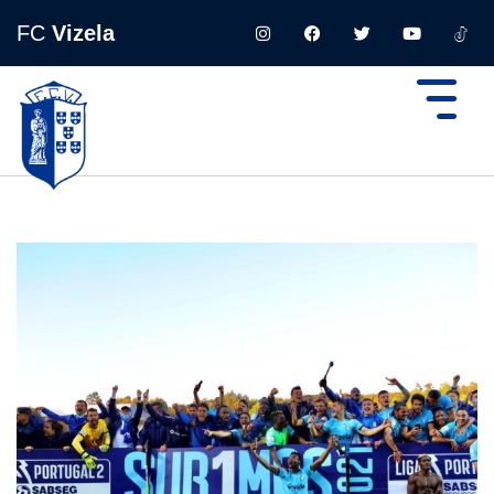
FC
Vizela