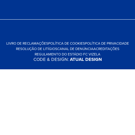
LIVRO DE RECLAMAÇÕES
POLÍTICA DE COOKIES
POLÍTICA DE PRIVACIDADE
RESOLUÇÃO DE LITÍGIOS
CANAL DE DENÚNCIA
ACREDITAÇÕES
REGULAMENTO DO ESTÁDIO FC VIZELA
CODE & DESIGN:
ATUAL DESIGN