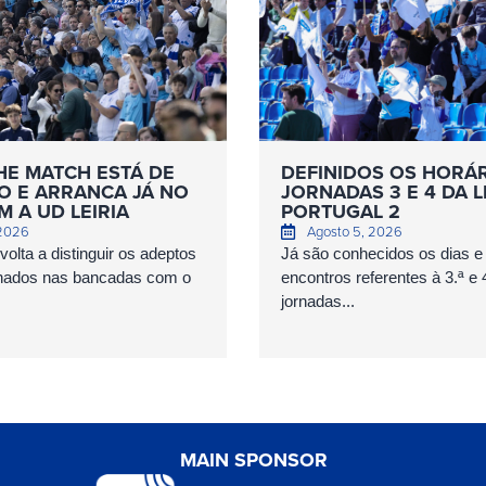
HE MATCH ESTÁ DE
DEFINIDOS OS HORÁ
O E ARRANCA JÁ NO
JORNADAS 3 E 4 DA L
 A UD LEIRIA
PORTUGAL 2
 2026
Agosto 5, 2026
olta a distinguir os adeptos
Já são conhecidos os dias e
nados nas bancadas com o
encontros referentes à 3.ª e 
jornadas...
MAIN SPONSOR