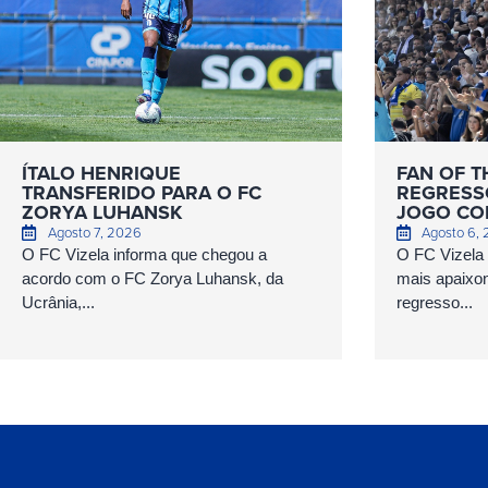
ÍTALO HENRIQUE
FAN OF T
TRANSFERIDO PARA O FC
REGRESS
ZORYA LUHANSK
JOGO COM
Agosto 7, 2026
Agosto 6,
O FC Vizela informa que chegou a
O FC Vizela v
acordo com o FC Zorya Luhansk, da
mais apaixo
Ucrânia,...
regresso...