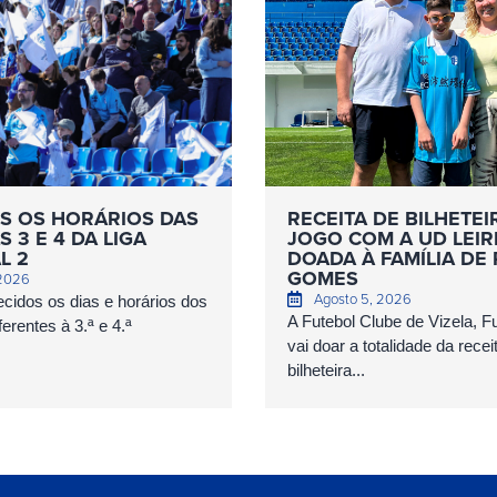
S OS HORÁRIOS DAS
RECEITA DE BILHETEI
 3 E 4 DA LIGA
JOGO COM A UD LEIR
L 2
DOADA À FAMÍLIA DE
GOMES
 2026
Agosto 5, 2026
cidos os dias e horários dos
A Futebol Clube de Vizela, 
erentes à 3.ª e 4.ª
vai doar a totalidade da recei
bilheteira...