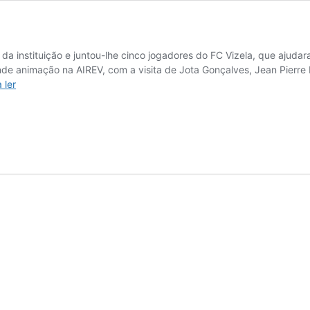
 da instituição e juntou-lhe cinco jogadores do FC Vizela, que ajudar
ande animação na AIREV, com a visita de Jota Gonçalves, Jean Pierr
Visita
 ler
à
AIREV
para
Serrar
a
Velha